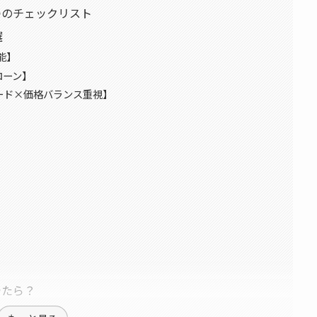
つのチェックリスト
選
能】
ローン】
ピード×価格バランス重視】
】
でたら？