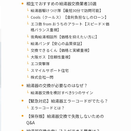
相生でおすすめの給湯器交換業者10選
給湯器駆けつけ隊【最短30分で訪問可能】
Cools（クールス）【金利負担なしのローン】
エコ救 from おうちのアラート【スピード×価
格バランス重視】
街角給湯相談所【価格を抑えたい方に】
給湯パンダ【安心の品質保証】
交換できるくん【価格と実績重視】
大阪ガス【信頼性重視】
エコ突撃隊
スマイルサポート住宅
株式会社一閃
給湯器の交換が必要なのはなぜ？
給湯器交換を検討すべき5つのサイン
【緊急対応】給湯器エラーコードがでたら？
エラーコードとは？
【保存版】給湯器交換で失敗しないための
Q&A
給湯器交換の申し込みができる業者は？