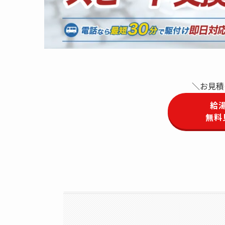
＼お見積
給
無料